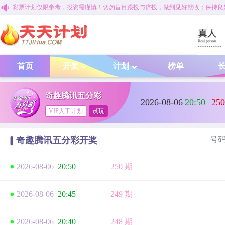
彩票计划仅限参考，投资需谨慎！切勿盲目跟投与倍投，做到见好就收；保持良
首页
开奖
计划
榜单
奇趣腾讯五分彩
2026-08-06
20:50
25
VIP人工计划
试玩
奇趣腾讯五分彩开奖
号
2026-08-06
20:50
250 期
2026-08-06
20:45
249 期
2026-08-06
20:40
248 期